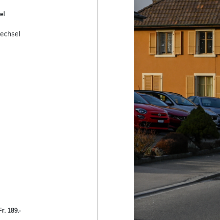
el
echsel
r. 189.-